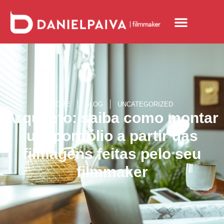
HOME
BLOG
UNCATEGORIZED
Arquiteto: saiba como montar
um portfólio a partir das
filmagens feitas pelo seu
filmmaker